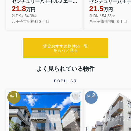
センチュリー八王子ルミエール 1104
21.8
21.5
万円
万円
2LDK / 54.38㎡
2LDK / 54.38㎡
八王子市明神町３丁目
八王子市明神町３丁目
賃貸おすすめ物件の一覧
をもっと見る
よく見られている物件
POPULAR
1
2
No.
No.