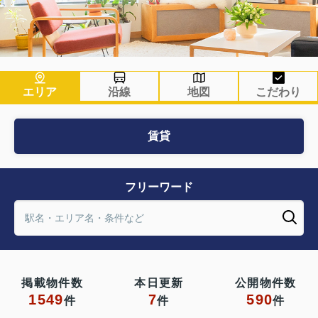
エリア
沿線
地図
こだわり
賃貸
フリーワード
掲載物件数
本日更新
公開物件数
1549
7
590
件
件
件