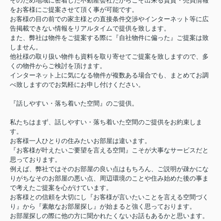
そのため地域に密着した不動産会社だからこそ出来る賃貸・売買情報
をお客様にご提案させて頂く事が可能です。
お客様の目の前での家主様との直接条件交渉やインターネット等に広
告掲載できない情報をリアルタイムで提供を致します。
また、弊社は物件をご提案する際に『自社物件に偏った』ご提案は致
しません。
他社様の取り扱い物件も資料を取り寄せてご提案を致しますので、多
くの物件からご検討を頂けます。
インターネット上に気になる物件が複数ある場合でも、まとめてお調
べ致しますのでお気軽にお申し付けください。
『話しやすい・落ち着いた空間』のご提供。
私たちはまず、話しやすい・落ち着いた空間のご提供をお約束しま
す。
お客様一人ひとりの住みたいお部屋は違います。
『お客様が叶えたいご要望を言える空間』こそが大事なサービスだと
思っております。
例えば、弊社ではそのお部屋の良い点はもちろん、ご説明が疎かにな
りがちなそのお部屋の悪い点、周辺環境のことや住み始めた後の事ま
で考えたご提案を心がけています。
お客様との信頼を大切にし『お客様が言いたいことを言える空間づく
り』から『素敵なお部屋探し』が始まると強く思っております。
お部屋探しの際に他の方に聞かれたくないお話もあるかと思います。