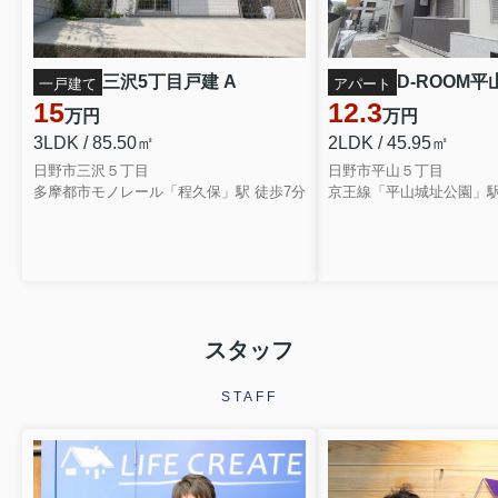
三沢5丁目戸建 A
D-ROOM平山
一戸建て
アパート
15
12.3
万円
万円
3LDK / 85.50㎡
2LDK / 45.95㎡
日野市三沢５丁目
日野市平山５丁目
多摩都市モノレール「程久保」駅 徒歩7分
京王線「平山城址公園」駅
スタッフ
STAFF