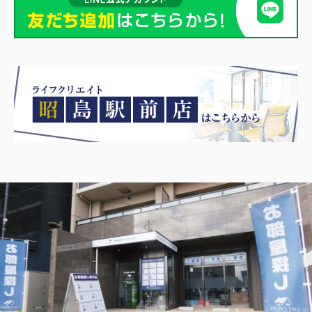
京王線 高幡不動駅 徒歩6分
物件詳細へ
日野市の不動産会社 賃貸のことなら株式会社ライフクリエ
イト豊田駅前店
2026.08.04
日野市で一人暮らしを始めたい方必
見！賃貸の初期費用を抑えるコ...
初めて日野市で一人暮らしを始めると
き、最初に気になるのが賃貸の家賃相
場や初期費用ではないでしょうか。特
に社会人や学生の方にとって、毎月の
支出とまとまった初期費用のバランス
は、生活の安心感を左右する大切...
2026.08.04
◆◇◆
夏季休業のお知らせ
◇◆