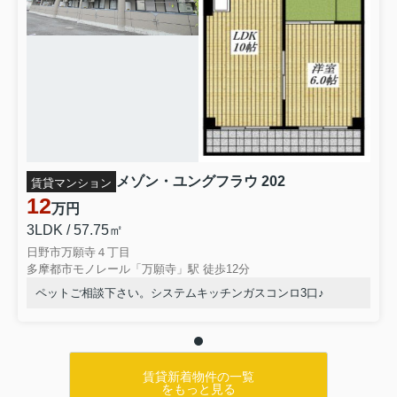
メゾン・ユングフラウ 202
賃貸マンション
12
万円
3LDK / 57.75㎡
日野市万願寺４丁目
多摩都市モノレール「万願寺」駅 徒歩12分
ペットご相談下さい。システムキッチンガスコンロ3口♪
賃貸新着物件の一覧
をもっと見る