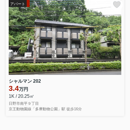
アパート
シャルマン 202
3.4
万円
1K / 20.25㎡
日野市南平９丁目
京王動物園線「多摩動物公園」駅 徒歩16分