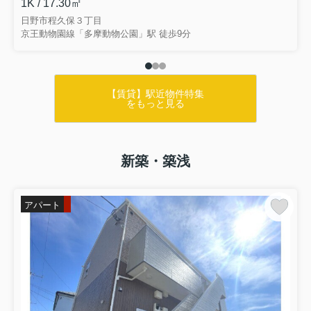
1K / 17.30㎡
日野市程久保３丁目
京王動物園線「多摩動物公園」駅 徒歩9分
【賃貸】駅近物件特集
をもっと見る
新築・築浅
アパート