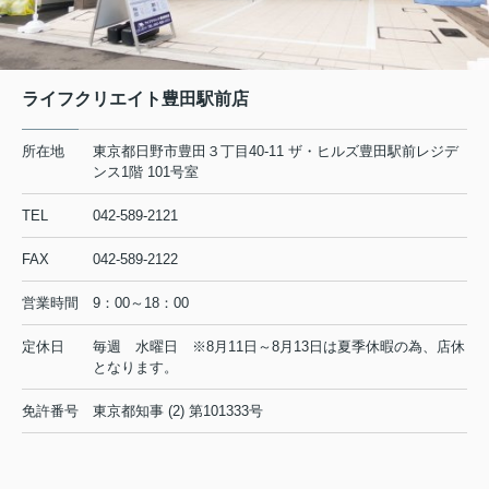
◆◇◆
◇◆
平素は格別のご高配を賜り厚く御礼申し上げます。夏季休業
ライフクリエイト豊田駅前店
につき下記にお知らせ致します。
■ 夏季休業日 ：
所在地
東京都日野市豊田３丁目40-11 ザ・ヒルズ豊田駅前レジデ
ンス1階 101号室
8/11（火） から 8/13（木）
TEL
042-589-2121
8/14（金）
午前9時
なお、
から通常営業いたしま
FAX
042-589-2122
す。
ご不便をおかけいたしますが、何卒よろしくお願い申し上げ
営業時間
9：00～18：00
ます。
定休日
毎週 水曜日 ※8月11日～8月13日は夏季休暇の為、店休
◆◇◆◆◇◆◆◇◆◆◇◆◆◇◆
◆◇
となります。
免許番号
東京都知事 (2) 第101333号
2026.08.03
日野・豊田・八王子の賃貸物件情報をUPしました！