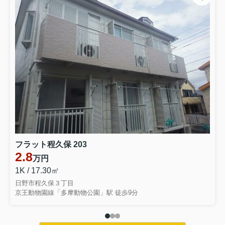
フラット程久保 203
2.8
万円
1K / 17.30㎡
日野市程久保３丁目
京王動物園線「多摩動物公園」駅 徒歩9分