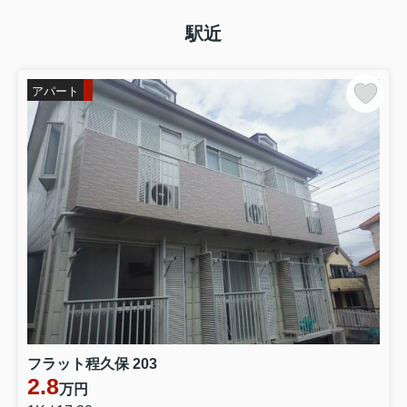
駅近
アパート
フラット程久保 203
2.8
万円