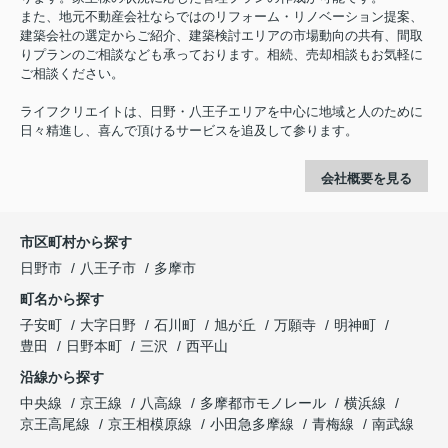
また、地元不動産会社ならではのリフォーム・リノベーション提案、
建築会社の選定からご紹介、建築検討エリアの市場動向の共有、間取
りプランのご相談なども承っております。相続、売却相談もお気軽に
ご相談ください。
ライフクリエイトは、日野・八王子エリアを中心に地域と人のために
日々精進し、喜んで頂けるサービスを追及して参ります。
会社概要を見る
市区町村から探す
日野市
八王子市
多摩市
町名から探す
子安町
大字日野
石川町
旭が丘
万願寺
明神町
豊田
日野本町
三沢
西平山
沿線から探す
中央線
京王線
八高線
多摩都市モノレール
横浜線
京王高尾線
京王相模原線
小田急多摩線
青梅線
南武線