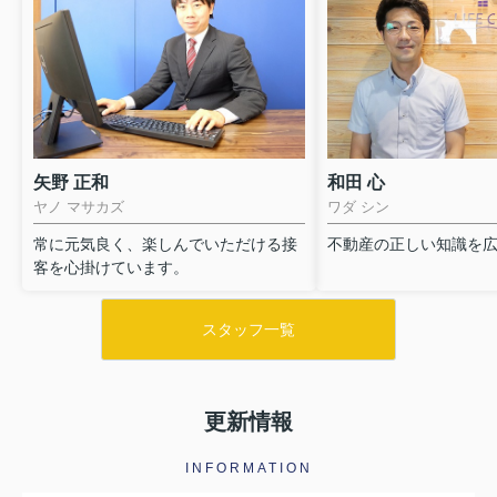
矢野 正和
和田 心
ヤノ マサカズ
ワダ シン
常に元気良く、楽しんでいただける接
不動産の正しい知識を
客を心掛けています。
スタッフ一覧
更新情報
INFORMATION