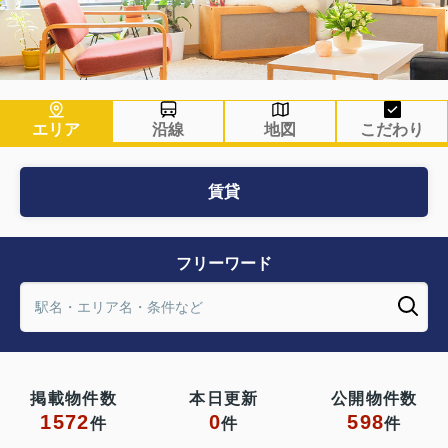
エリア
沿線
地図
こだわり
賃貸
フリーワード
掲載物件数
本日更新
公開物件数
1572
0
598
件
件
件