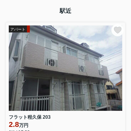
駅近
アパート
フラット程久保 203
2.8
万円