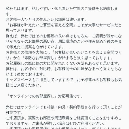
私たちはまず、話しやすい・落ち着いた空間のご提供をお約束しま
す。
お客様一人ひとりの住みたいお部屋は違います。
『お客様が叶えたいご要望を言える空間』こそが大事なサービスだと
思っております。
例えば、弊社ではそのお部屋の良い点はもちろん、ご説明が疎かにな
りがちなそのお部屋の悪い点、周辺環境のことや住み始めた後の事ま
で考えたご提案を心がけています。
お客様との信頼を大切にし『お客様が言いたいことを言える空間づく
り』から『素敵なお部屋探し』が始まると強く思っております。
お部屋探しの際に他の方に聞かれたくないお話もあるかと思います。
弊社は、お客様のご対応時、お客様同士の距離がなるべく近くならな
いよう努めております。
キッズスペースもご用意していますので、お子様連れのお客様もお気
軽にご来店ください。
『オンラインでのお部屋探し』対応可能です。
弊社ではオンラインでも相談・内見・契約手続きを行って頂くことが
可能です。
ご来店頂き、実際のお部屋や周辺環境をご確認頂くことをおすすめし
ておりますが、ご来店が難しい場合はぜひご利用ください。
ご来店頂いたお客様同様にそのお部屋のメリット・デメリットはもち