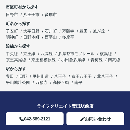
市区町村から探す
日野市
八王子市
多摩市
町名から探す
子安町
大字日野
石川町
万願寺
豊田
旭が丘
明神町
日野本町
西平山
多摩平
沿線から探す
中央線
京王線
八高線
多摩都市モノレール
横浜線
京王高尾線
京王相模原線
小田急多摩線
青梅線
南武線
駅から探す
豊田
日野
甲州街道
八王子
京王八王子
北八王子
平山城址公園
万願寺
高幡不動
南平
ライフクリエイト豊田駅前店
042-589-2121
お問い合わせ