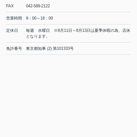
京王線 高幡不動駅 徒歩6分
FAX
042-589-2122
物件詳細へ
営業時間
9：00～18：00
定休日
毎週 水曜日 ※8月11日～8月13日は夏季休暇の為、店休
日野市の不動産会社 賃貸のことなら株式会社ライフクリエ
となります。
イト豊田駅前店
免許番号
東京都知事 (2) 第101333号
2026.08.04
日野市で一人暮らしを始めたい方必
見！賃貸の初期費用を抑えるコ...
初めて日野市で一人暮らしを始めると
き、最初に気になるのが賃貸の家賃相
場や初期費用ではないでしょうか。特
に社会人や学生の方にとって、毎月の
支出とまとまった初期費用のバランス
は、生活の安心感を左右する大切...