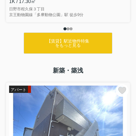
1K / 17.30㎡
日野市程久保３丁目
京王動物園線「多摩動物公園」駅 徒歩9分
【賃貸】駅近物件特集
をもっと見る
新築・築浅
アパート