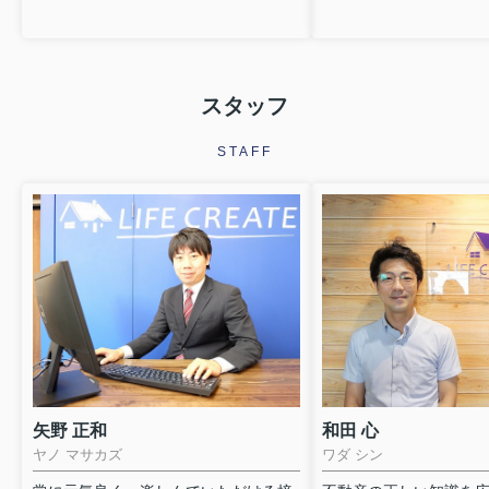
スタッフ
STAFF
矢野 正和
和田 心
ヤノ マサカズ
ワダ シン