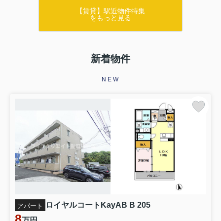
【賃貸】駅近物件特集
をもっと見る
新着物件
NEW
ロイヤルコートKayAB B 205
アパート
8
万円