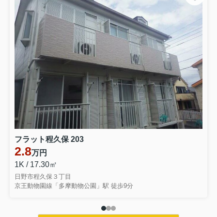
フラット程久保 203
2.8
万円
1K / 17.30㎡
日野市程久保３丁目
京王動物園線「多摩動物公園」駅 徒歩9分