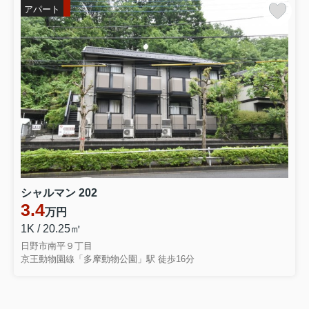
アパート
シャルマン 202
3.4
万円
1K / 20.25㎡
日野市南平９丁目
京王動物園線「多摩動物公園」駅 徒歩16分