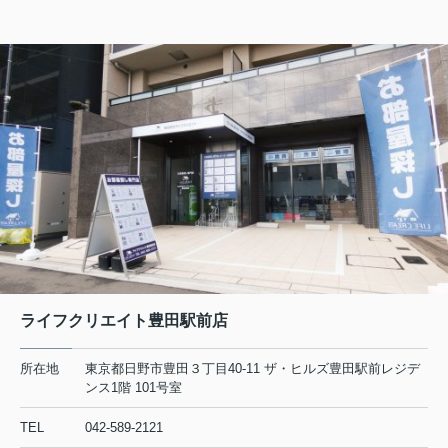
2026.08.06
日野・豊田・八王子の賃貸物件情報をUPしました！
マーベリー石川205
7.8万円
東京都八王子市石川町984-1
中央線 日野駅 徒歩26分
物件詳細へ
日野市の不動産会社 賃貸のことなら株式会社ライフクリエ
イト豊田駅前店
2026.08.05
ライフクリエイト豊田駅前店
日野・豊田・八王子の賃貸物件情報をUPしました！
所在地
東京都日野市豊田３丁目40-11 ザ・ヒルズ豊田駅前レジデ
リビエール高幡201
ンス1階 101号室
6.5万円
TEL
042-589-2121
東京都日野市高幡680-12