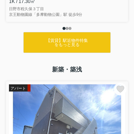
1K / 17.30㎡
日野市程久保３丁目
京王動物園線「多摩動物公園」駅 徒歩9分
【賃貸】駅近物件特集
をもっと見る
新築・築浅
アパート