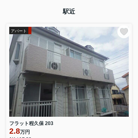
駅近
アパート
フラット程久保 203
2.8
万円