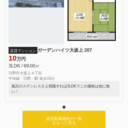
ガーデンハイツ大坂上 207
賃貸マンション
10
万円
3LDK / 69.00㎡
日野市大坂上４丁目
中央線「日野」駅 徒歩15分
風呂のステンレスさえ我慢すれば3LDKでこの価格は他に無
い！
賃貸新着物件の一覧
をもっと見る