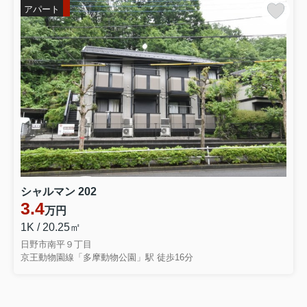
アパート
シャルマン 202
3.4
万円
1K / 20.25㎡
日野市南平９丁目
京王動物園線「多摩動物公園」駅 徒歩16分