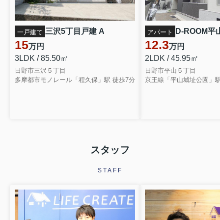
三沢5丁目戸建 A
D-ROOM平山
一戸建て
アパート
15
12.3
万円
万円
3LDK / 85.50㎡
2LDK / 45.95㎡
日野市三沢５丁目
日野市平山５丁目
多摩都市モノレール「程久保」駅 徒歩7分
京王線「平山城址公園」駅
スタッフ
STAFF