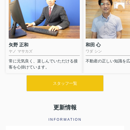
矢野 正和
和田 心
ヤノ マサカズ
ワダ シン
常に元気良く、楽しんでいただける接
不動産の正しい知識を
客を心掛けています。
スタッフ一覧
更新情報
INFORMATION