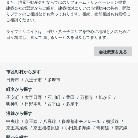
また、地元不動産会社ならではのリフォーム・リノベーション提案、
建築会社の選定からご紹介、建築検討エリアの市場動向の共有、間取
りプランのご相談なども承っております。相続、売却相談もお気軽に
ご相談ください。
ライフクリエイトは、日野・八王子エリアを中心に地域と人のために
日々精進し、喜んで頂けるサービスを追及して参ります。
会社概要を見る
市区町村から探す
日野市
八王子市
多摩市
町名から探す
子安町
大字日野
石川町
豊田
万願寺
旭が丘
明神町
日野本町
西平山
多摩平
沿線から探す
中央線
京王線
八高線
多摩都市モノレール
横浜線
京王高尾線
京王相模原線
小田急多摩線
青梅線
南武線
駅から探す