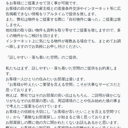
をお客様にご提案させて頂く事が可能です。
お客様の目の前での家主様との直接条件交渉やインターネット等に広
告掲載できない情報をリアルタイムで提供を致します。
また、弊社は物件をご提案する際に『自社物件に偏った』ご提案は致
しません。
他社様の取り扱い物件も資料を取り寄せてご提案を致しますので、多
くの物件からご検討を頂けます。
インターネット上に気になる物件が複数ある場合でも、まとめてお調
べ致しますのでお気軽にお申し付けください。
『話しやすい・落ち着いた空間』のご提供。
私たちはまず、話しやすい・落ち着いた空間のご提供をお約束しま
す。
お客様一人ひとりの住みたいお部屋は違います。
『お客様が叶えたいご要望を言える空間』こそが大事なサービスだと
思っております。
例えば、弊社ではそのお部屋の良い点はもちろん、ご説明が疎かにな
りがちなそのお部屋の悪い点、周辺環境のことや住み始めた後の事ま
で考えたご提案を心がけています。
お客様との信頼を大切にし『お客様が言いたいことを言える空間づく
り』から『素敵なお部屋探し』が始まると強く思っております。
お部屋探しの際に他の方に聞かれたくないお話もあるかと思います。
弊社は、お客様のご対応時、お客様同士の距離がなるべく近くならな