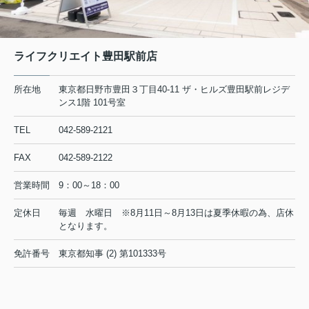
2026.08.04
日野市で一人暮らしを始めたい方必
見！賃貸の初期費用を抑えるコ...
初めて日野市で一人暮らしを始めると
ライフクリエイト豊田駅前店
き、最初に気になるのが賃貸の家賃相
場や初期費用ではないでしょうか。特
に社会人や学生の方にとって、毎月の
所在地
東京都日野市豊田３丁目40-11 ザ・ヒルズ豊田駅前レジデ
支出とまとまった初期費用のバランス
ンス1階 101号室
は、生活の安心感を左右する大切...
TEL
042-589-2121
2026.08.04
FAX
042-589-2122
営業時間
9：00～18：00
◆◇◆
夏季休業のお知らせ
◇◆
◆◇◆
定休日
毎週 水曜日 ※8月11日～8月13日は夏季休暇の為、店休
◇◆
となります。
平素は格別のご高配を賜り厚く御礼申し上げます。夏季休業
免許番号
東京都知事 (2) 第101333号
につき下記にお知らせ致します。
■ 夏季休業日 ：