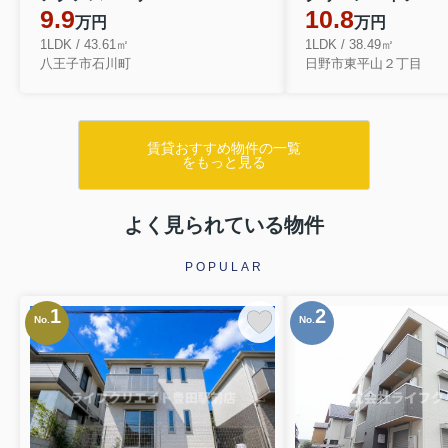
9.9
10.8
万円
万円
1LDK / 43.61㎡
1LDK / 38.49㎡
八王子市石川町
日野市東平山２丁目
賃貸おすすめ物件の一覧
をもっと見る
よく見られている物件
POPULAR
1
2
No.
No.