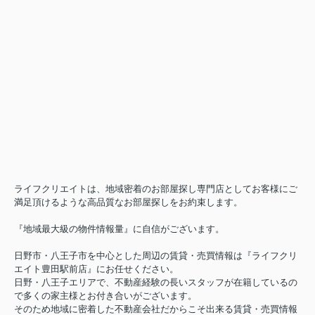
8/11（火） から 8/13（木）
8/14（金）
午前9時
なお、
から通常営業いたしま
す。
ご不便をおかけいたしますが、何卒よろしくお願い申し上げ
ます。
◆◇◆◆◇◆◆◇◆◆◇◆◆◇◆
◆◇
ライフクリエイトは、地域密着のお部屋探し専門店としてお客様にご
満足頂けるような高品質なお部屋探しをお約束します。
『地域最大級の物件情報量』に自信がございます。
日野市・八王子市を中心とした周辺の賃貸・売買情報は『ライフクリ
エイト豊田駅前店』にお任せください。
日野・八王子エリアで、不動産経験の長いスタッフが在籍しているの
で多くの家主様とお付き合いがございます。
そのため地域に密着した不動産会社だからこそ出来る賃貸・売買情報