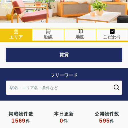
エリア
沿線
地図
こだわり
賃貸
フリーワード
掲載物件数
本日更新
公開物件数
1569
0
595
件
件
件