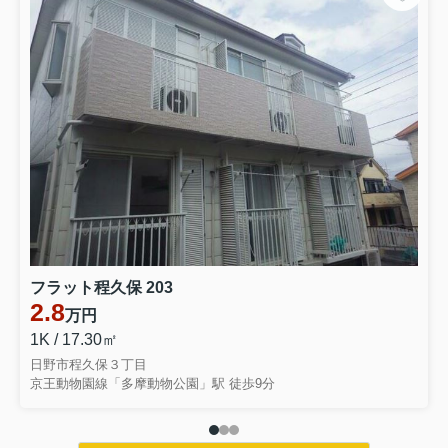
フラット程久保 203
2.8
万円
1K / 17.30㎡
日野市程久保３丁目
京王動物園線「多摩動物公園」駅 徒歩9分