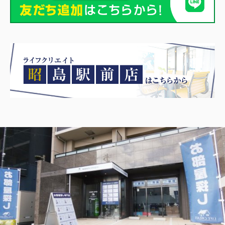
中央線 日野駅 徒歩26分
物件詳細へ
日野市の不動産会社 賃貸のことなら株式会社ライフクリエ
イト豊田駅前店
2026.08.05
日野・豊田・八王子の賃貸物件情報をUPしました！
リビエール高幡201
6.5万円
東京都日野市高幡680-12
京王線 高幡不動駅 徒歩6分
物件詳細へ
日野市の不動産会社 賃貸のことなら株式会社ライフクリエ
イト豊田駅前店