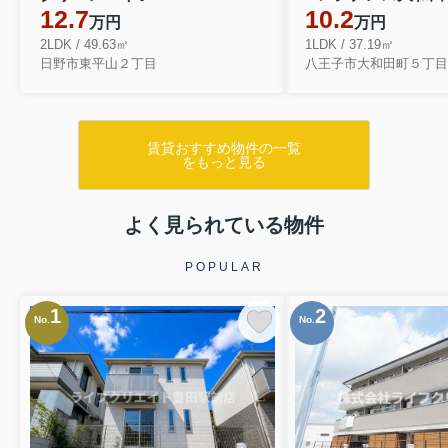
12.7
10.2
万円
万円
2LDK / 49.63㎡
1LDK / 37.19㎡
日野市東平山２丁目
八王子市大和田町５丁目
賃貸おすすめ物件の一覧
をもっと見る
よく見られている物件
POPULAR
1
2
No.
No.