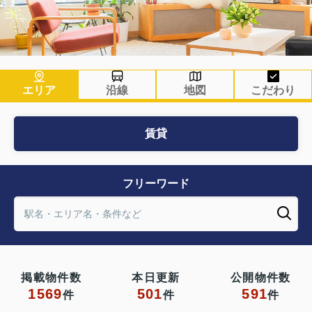
エリア
沿線
地図
こだわり
賃貸
フリーワード
掲載物件数
本日更新
公開物件数
1569
501
591
件
件
件