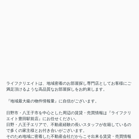
8/11（火） から 8/13（木）
8/14（金）
午前9時
なお、
から通常営業いたしま
す。
ご不便をおかけいたしますが、何卒よろしくお願い申し上げ
ます。
◆◇◆◆◇◆◆◇◆◆◇◆◆◇◆
◆◇
ライフクリエイトは、地域密着のお部屋探し専門店としてお客様にご
満足頂けるような高品質なお部屋探しをお約束します。
『地域最大級の物件情報量』に自信がございます。
日野市・八王子市を中心とした周辺の賃貸・売買情報は『ライフクリ
エイト豊田駅前店』にお任せください。
日野・八王子エリアで、不動産経験の長いスタッフが在籍しているの
で多くの家主様とお付き合いがございます。
そのため地域に密着した不動産会社だからこそ出来る賃貸・売買情報