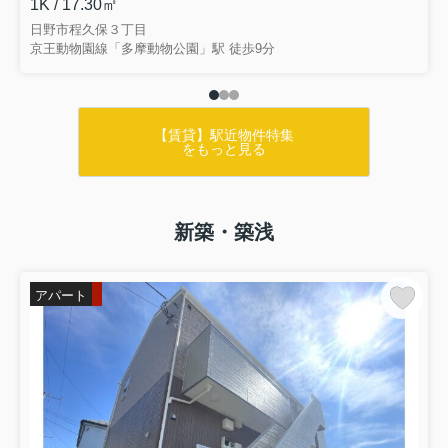
1K / 17.30㎡
日野市程久保３丁目
京王動物園線「多摩動物公園」駅 徒歩9分
【賃貸】駅近物件特集
をもっと見る
新築・築浅
アパート