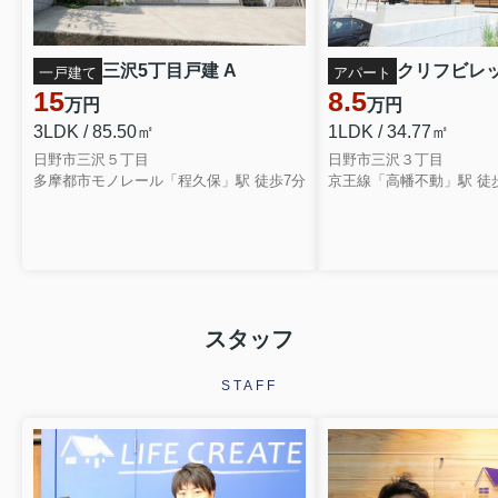
三沢5丁目戸建 A
クリフビレッ
一戸建て
アパート
15
8.5
万円
万円
3LDK / 85.50㎡
1LDK / 34.77㎡
日野市三沢５丁目
日野市三沢３丁目
多摩都市モノレール「程久保」駅 徒歩7分
京王線「高幡不動」駅 徒
スタッフ
STAFF