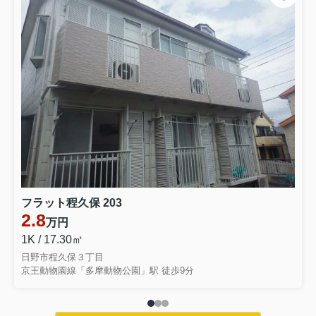
フラット程久保 203
2.8
万円
1K / 17.30㎡
日野市程久保３丁目
京王動物園線「多摩動物公園」駅 徒歩9分