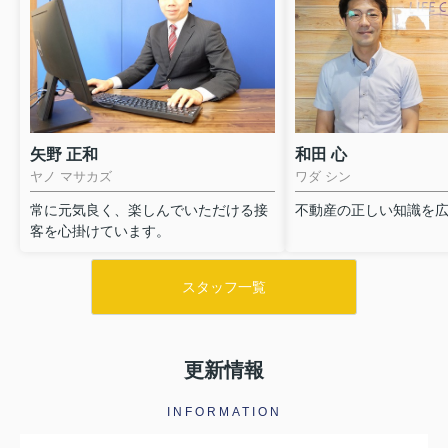
矢野 正和
和田 心
ヤノ マサカズ
ワダ シン
常に元気良く、楽しんでいただける接
不動産の正しい知識を
客を心掛けています。
スタッフ一覧
更新情報
INFORMATION