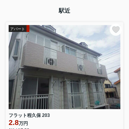
駅近
アパート
フラット程久保 203
2.8
万円