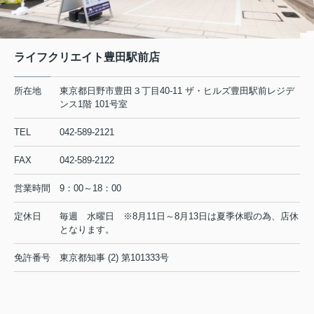
2026.08.04
日野市で一人暮らしを始めたい方必
見！賃貸の初期費用を抑えるコ...
初めて日野市で一人暮らしを始めると
ライフクリエイト豊田駅前店
き、最初に気になるのが賃貸の家賃相
場や初期費用ではないでしょうか。特
に社会人や学生の方にとって、毎月の
所在地
東京都日野市豊田３丁目40-11 ザ・ヒルズ豊田駅前レジデ
支出とまとまった初期費用のバランス
ンス1階 101号室
は、生活の安心感を左右する大切...
TEL
042-589-2121
2026.08.04
FAX
042-589-2122
営業時間
9：00～18：00
◆◇◆
夏季休業のお知らせ
◇◆
◆◇◆
定休日
毎週 水曜日 ※8月11日～8月13日は夏季休暇の為、店休
◇◆
となります。
平素は格別のご高配を賜り厚く御礼申し上げます。夏季休業
免許番号
東京都知事 (2) 第101333号
につき下記にお知らせ致します。
■ 夏季休業日 ：