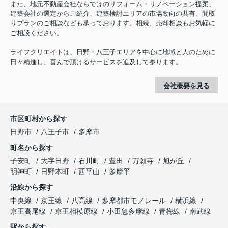
また、地元不動産会社ならではのリフォーム・リノベーション提案、
建築会社の選定からご紹介、建築検討エリアの市場動向の共有、間取
りプランのご相談なども承っております。相続、売却相談もお気軽に
ご相談ください。
ライフクリエイトは、日野・八王子エリアを中心に地域と人のために
日々精進し、喜んで頂けるサービスを追及して参ります。
会社概要を見る
市区町村から探す
日野市
八王子市
多摩市
町名から探す
子安町
大字日野
石川町
豊田
万願寺
旭が丘
明神町
日野本町
西平山
多摩平
沿線から探す
中央線
京王線
八高線
多摩都市モノレール
横浜線
京王高尾線
京王相模原線
小田急多摩線
青梅線
南武線
駅から探す