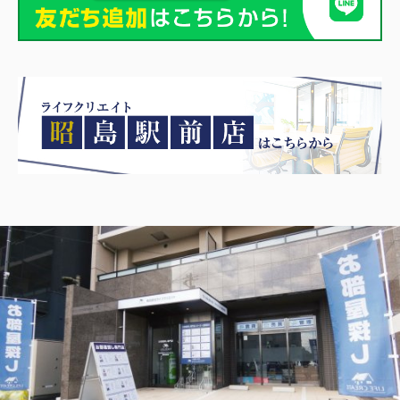
中央線 日野駅 徒歩26分
物件詳細へ
日野市の不動産会社 賃貸のことなら株式会社ライフクリエ
イト豊田駅前店
2026.08.05
日野・豊田・八王子の賃貸物件情報をUPしました！
リビエール高幡201
6.5万円
東京都日野市高幡680-12
京王線 高幡不動駅 徒歩6分
物件詳細へ
日野市の不動産会社 賃貸のことなら株式会社ライフクリエ
イト豊田駅前店