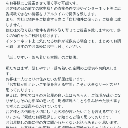
をお客様にご提案させて頂く事が可能です。
お客様の目の前での家主様との直接条件交渉やインターネット等に広
告掲載できない情報をリアルタイムで提供を致します。
また、弊社は物件をご提案する際に『自社物件に偏った』ご提案は致
しません。
他社様の取り扱い物件も資料を取り寄せてご提案を致しますので、多
くの物件からご検討を頂けます。
インターネット上に気になる物件が複数ある場合でも、まとめてお調
べ致しますのでお気軽にお申し付けください。
『話しやすい・落ち着いた空間』のご提供。
私たちはまず、話しやすい・落ち着いた空間のご提供をお約束しま
す。
お客様一人ひとりの住みたいお部屋は違います。
『お客様が叶えたいご要望を言える空間』こそが大事なサービスだと
思っております。
例えば、弊社ではそのお部屋の良い点はもちろん、ご説明が疎かにな
りがちなそのお部屋の悪い点、周辺環境のことや住み始めた後の事ま
で考えたご提案を心がけています。
お客様との信頼を大切にし『お客様が言いたいことを言える空間づく
り』から『素敵なお部屋探し』が始まると強く思っております。
お部屋探しの際に他の方に聞かれたくないお話もあるかと思います。
弊社は、お客様のご対応時、お客様同士の距離がなるべく近くならな