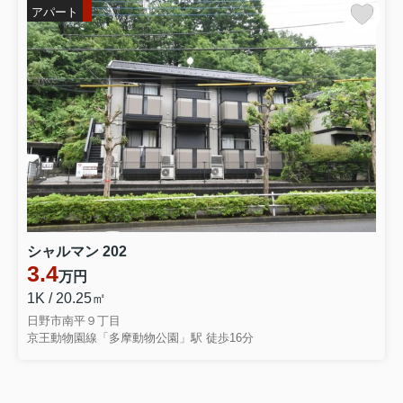
アパート
シャルマン 202
3.4
万円
1K / 20.25㎡
日野市南平９丁目
京王動物園線「多摩動物公園」駅 徒歩16分