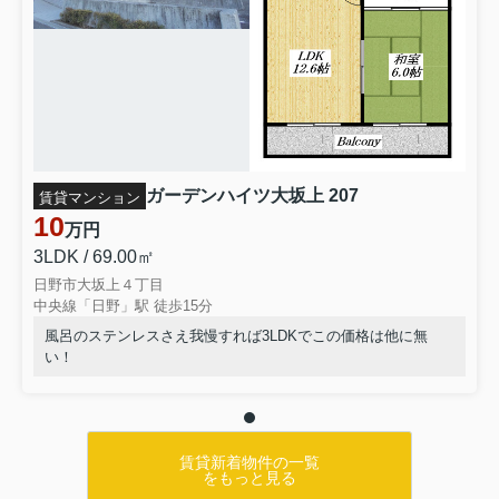
ガーデンハイツ大坂上 207
賃貸マンション
10
万円
3LDK / 69.00㎡
日野市大坂上４丁目
中央線「日野」駅 徒歩15分
風呂のステンレスさえ我慢すれば3LDKでこの価格は他に無
い！
賃貸新着物件の一覧
をもっと見る