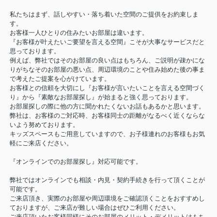
私たちはまず、話しやすい・落ち着いた空間のご提供をお約束しま
す。
お客様一人ひとりの住みたいお部屋は違います。
『お客様が叶えたいご要望を言える空間』こそが大事なサービスだと
思っております。
例えば、弊社ではそのお部屋の良い点はもちろん、ご説明が疎かにな
りがちなそのお部屋の悪い点、周辺環境のことや住み始めた後の事ま
で考えたご提案を心がけています。
お客様との信頼を大切にし『お客様が言いたいことを言える空間づく
り』から『素敵なお部屋探し』が始まると強く思っております。
お部屋探しの際に他の方に聞かれたくないお話もあるかと思います。
弊社は、お客様のご対応時、お客様同士の距離がなるべく近くならな
いよう努めております。
キッズスペースもご用意していますので、お子様連れのお客様もお気
軽にご来店ください。
『オンラインでのお部屋探し』対応可能です。
弊社ではオンラインでも相談・内見・契約手続きを行って頂くことが
可能です。
ご来店頂き、実際のお部屋や周辺環境をご確認頂くことをおすすめし
ておりますが、ご来店が難しい場合はぜひご利用ください。
ご来店頂いたお客様同様にそのお部屋のメリット・デメリットはもち