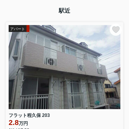
駅近
アパート
フラット程久保 203
2.8
万円