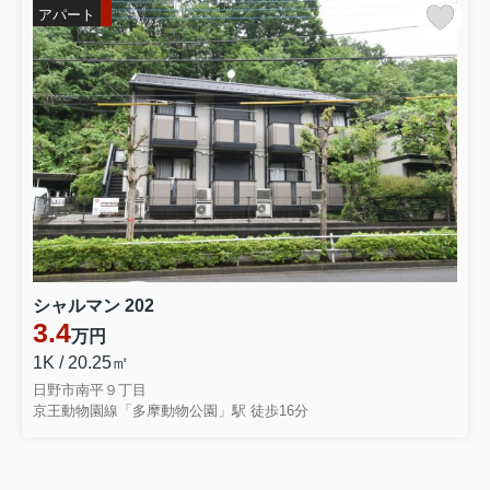
アパート
シャルマン 202
3.4
万円
1K / 20.25㎡
日野市南平９丁目
京王動物園線「多摩動物公園」駅 徒歩16分