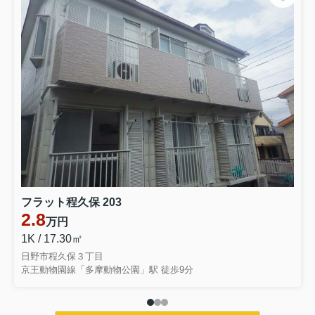
フラット程久保 203
2.8
万円
1K / 17.30㎡
日野市程久保３丁目
京王動物園線「多摩動物公園」駅 徒歩9分