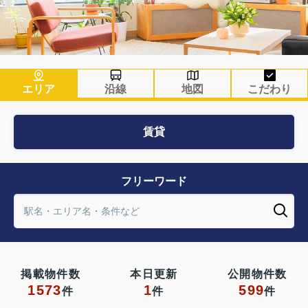
エリア
沿線
地図
こだわり
賃貸
フリーワード
掲載物件数
本日更新
公開物件数
1573
1
599
件
件
件