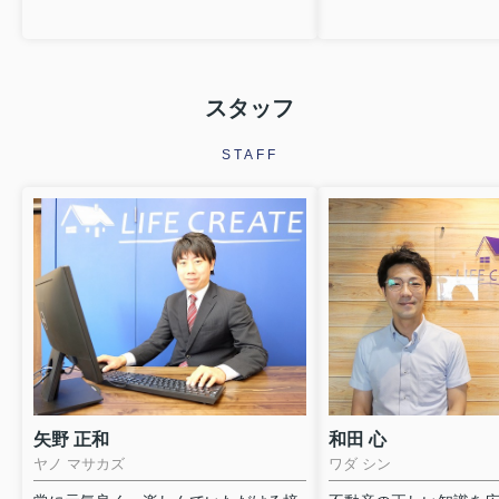
スタッフ
STAFF
矢野 正和
和田 心
ヤノ マサカズ
ワダ シン