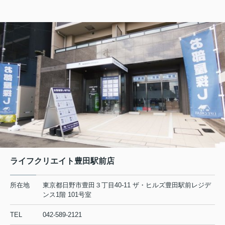
2026.08.06
日野・豊田・八王子の賃貸物件情報をUPしました！
マーベリー石川205
7.8万円
東京都八王子市石川町984-1
中央線 日野駅 徒歩26分
物件詳細へ
日野市の不動産会社 賃貸のことなら株式会社ライフクリエ
イト豊田駅前店
2026.08.05
ライフクリエイト豊田駅前店
日野・豊田・八王子の賃貸物件情報をUPしました！
所在地
東京都日野市豊田３丁目40-11 ザ・ヒルズ豊田駅前レジデ
リビエール高幡201
ンス1階 101号室
6.5万円
TEL
042-589-2121
東京都日野市高幡680-12