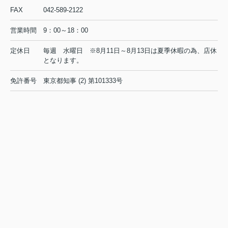
京王線 高幡不動駅 徒歩6分
FAX
042-589-2122
物件詳細へ
営業時間
9：00～18：00
定休日
毎週 水曜日 ※8月11日～8月13日は夏季休暇の為、店休
日野市の不動産会社 賃貸のことなら株式会社ライフクリエ
となります。
イト豊田駅前店
免許番号
東京都知事 (2) 第101333号
2026.08.04
日野市で一人暮らしを始めたい方必
見！賃貸の初期費用を抑えるコ...
初めて日野市で一人暮らしを始めると
き、最初に気になるのが賃貸の家賃相
場や初期費用ではないでしょうか。特
に社会人や学生の方にとって、毎月の
支出とまとまった初期費用のバランス
は、生活の安心感を左右する大切...