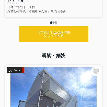
1K / 17.30㎡
日野市程久保３丁目
京王動物園線「多摩動物公園」駅 徒歩9分
【賃貸】駅近物件特集
をもっと見る
新築・築浅
アパート