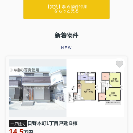
【賃貸】駅近物件特集
をもっと見る
新着物件
NEW
日野本町1丁目戸建 B棟
一戸建て
14.5
万円