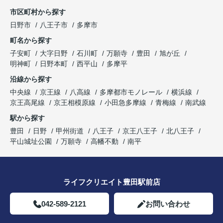
市区町村から探す
日野市
八王子市
多摩市
町名から探す
子安町
大字日野
石川町
万願寺
豊田
旭が丘
明神町
日野本町
西平山
多摩平
沿線から探す
中央線
京王線
八高線
多摩都市モノレール
横浜線
京王高尾線
京王相模原線
小田急多摩線
青梅線
南武線
駅から探す
豊田
日野
甲州街道
八王子
京王八王子
北八王子
平山城址公園
万願寺
高幡不動
南平
ライフクリエイト豊田駅前店
042-589-2121
お問い合わせ