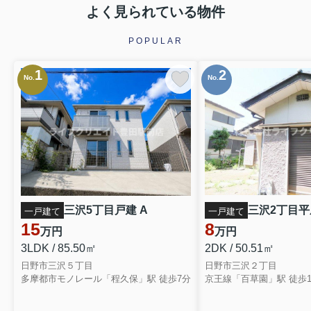
よく見られている物件
POPULAR
1
2
No.
No.
三沢5丁目戸建 A
三沢2丁目平屋
一戸建て
一戸建て
15
8
万円
万円
3LDK / 85.50㎡
2DK / 50.51㎡
日野市三沢５丁目
日野市三沢２丁目
多摩都市モノレール「程久保」駅 徒歩7分
京王線「百草園」駅 徒歩1