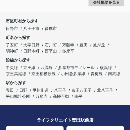
会社概要を見る
市区町村から探す
日野市
八王子市
多摩市
町名から探す
子安町
大字日野
石川町
万願寺
豊田
旭が丘
明神町
日野本町
西平山
多摩平
沿線から探す
中央線
京王線
八高線
多摩都市モノレール
横浜線
京王高尾線
京王相模原線
小田急多摩線
青梅線
南武線
駅から探す
豊田
日野
甲州街道
八王子
京王八王子
北八王子
平山城址公園
万願寺
高幡不動
南平
ライフクリエイト豊田駅前店