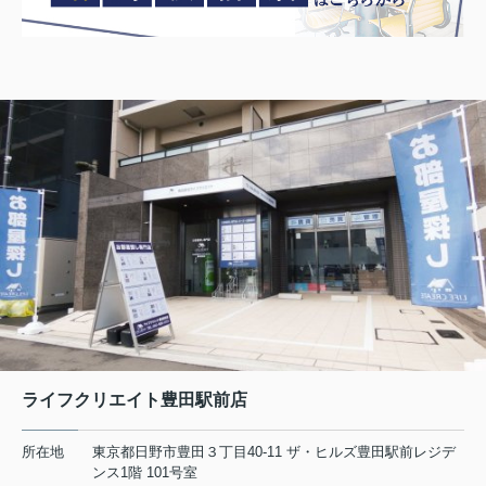
日野市の不動産会社 賃貸のことなら株式会社ライフクリエ
イト豊田駅前店
2026.08.06
日野・豊田・八王子の賃貸物件情報をUPしました！
マーベリー石川205
7.8万円
東京都八王子市石川町984-1
中央線 日野駅 徒歩26分
物件詳細へ
日野市の不動産会社 賃貸のことなら株式会社ライフクリエ
イト豊田駅前店
2026.08.05
ライフクリエイト豊田駅前店
日野・豊田・八王子の賃貸物件情報をUPしました！
所在地
東京都日野市豊田３丁目40-11 ザ・ヒルズ豊田駅前レジデ
リビエール高幡201
ンス1階 101号室