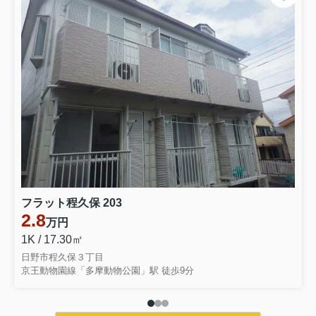
フラット程久保 203
2.8
万円
1K / 17.30㎡
日野市程久保３丁目
京王動物園線「多摩動物公園」駅 徒歩9分