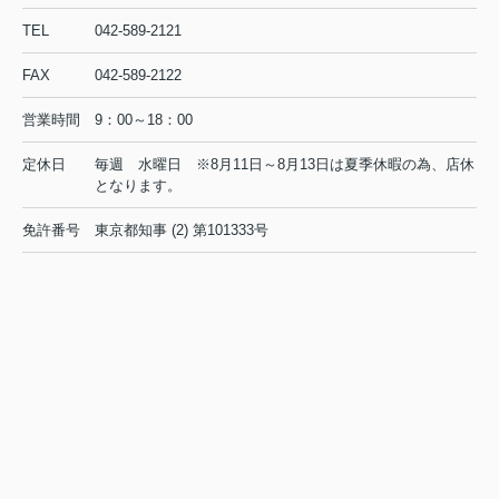
6.5万円
TEL
042-589-2121
東京都日野市高幡680-12
京王線 高幡不動駅 徒歩6分
FAX
042-589-2122
物件詳細へ
営業時間
9：00～18：00
定休日
毎週 水曜日 ※8月11日～8月13日は夏季休暇の為、店休
日野市の不動産会社 賃貸のことなら株式会社ライフクリエ
となります。
イト豊田駅前店
免許番号
東京都知事 (2) 第101333号
2026.08.04
日野市で一人暮らしを始めたい方必
見！賃貸の初期費用を抑えるコ...
初めて日野市で一人暮らしを始めると
き、最初に気になるのが賃貸の家賃相
場や初期費用ではないでしょうか。特
に社会人や学生の方にとって、毎月の
支出とまとまった初期費用のバランス
は、生活の安心感を左右する大切...