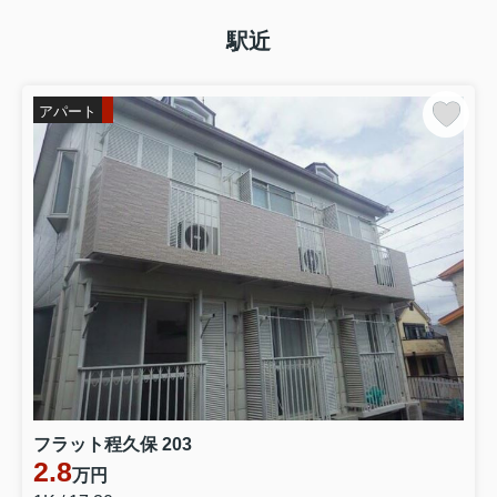
駅近
アパート
フラット程久保 203
2.8
万円