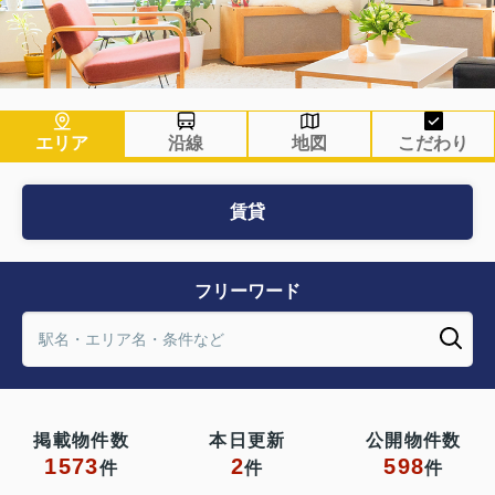
エリア
沿線
地図
こだわり
賃貸
フリーワード
掲載物件数
本日更新
公開物件数
1573
2
598
件
件
件