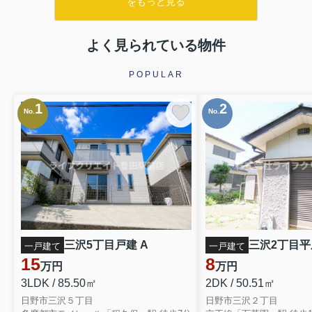
をもっと見る
よく見られている物件
POPULAR
1
2
No.
No.
三沢5丁目戸建 A
三沢2丁目平屋
一戸建て
一戸建て
15
8
万円
万円
3LDK / 85.50㎡
2DK / 50.51㎡
日野市三沢５丁目
日野市三沢２丁目