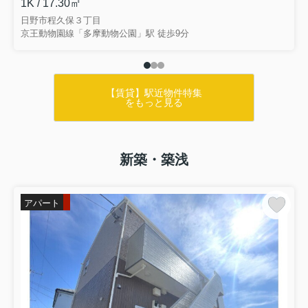
1K / 17.30㎡
日野市程久保３丁目
京王動物園線「多摩動物公園」駅 徒歩9分
【賃貸】駅近物件特集
をもっと見る
新築・築浅
アパート