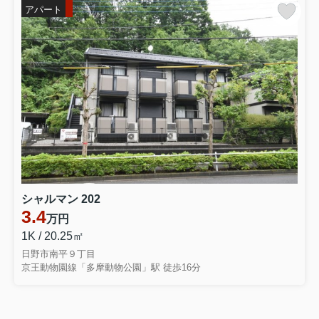
アパート
シャルマン 202
3.4
万円
1K / 20.25㎡
日野市南平９丁目
京王動物園線「多摩動物公園」駅 徒歩16分