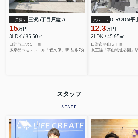
三沢5丁目戸建 A
D-ROOM平山
一戸建て
アパート
15
12.3
万円
万円
3LDK / 85.50㎡
2LDK / 45.95㎡
日野市三沢５丁目
日野市平山５丁目
多摩都市モノレール「程久保」駅 徒歩7分
京王線「平山城址公園」駅
スタッフ
STAFF