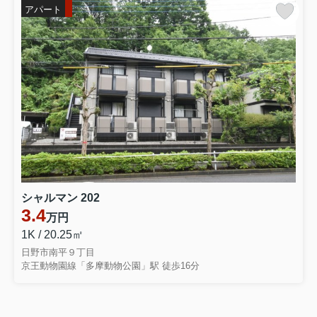
アパート
シャルマン 202
3.4
万円
1K / 20.25㎡
日野市南平９丁目
京王動物園線「多摩動物公園」駅 徒歩16分