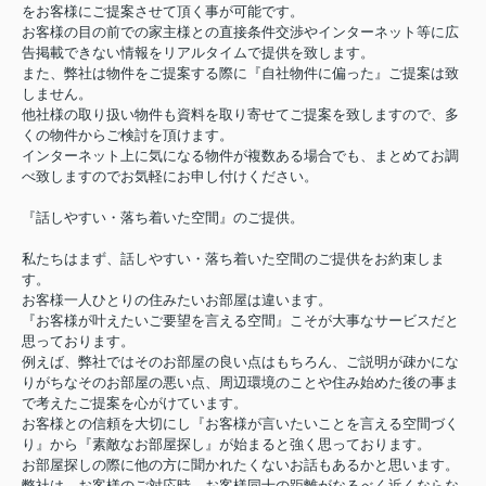
をお客様にご提案させて頂く事が可能です。
お客様の目の前での家主様との直接条件交渉やインターネット等に広
告掲載できない情報をリアルタイムで提供を致します。
また、弊社は物件をご提案する際に『自社物件に偏った』ご提案は致
しません。
他社様の取り扱い物件も資料を取り寄せてご提案を致しますので、多
くの物件からご検討を頂けます。
インターネット上に気になる物件が複数ある場合でも、まとめてお調
べ致しますのでお気軽にお申し付けください。
『話しやすい・落ち着いた空間』のご提供。
私たちはまず、話しやすい・落ち着いた空間のご提供をお約束しま
す。
お客様一人ひとりの住みたいお部屋は違います。
『お客様が叶えたいご要望を言える空間』こそが大事なサービスだと
思っております。
例えば、弊社ではそのお部屋の良い点はもちろん、ご説明が疎かにな
りがちなそのお部屋の悪い点、周辺環境のことや住み始めた後の事ま
で考えたご提案を心がけています。
お客様との信頼を大切にし『お客様が言いたいことを言える空間づく
り』から『素敵なお部屋探し』が始まると強く思っております。
お部屋探しの際に他の方に聞かれたくないお話もあるかと思います。
弊社は、お客様のご対応時、お客様同士の距離がなるべく近くならな