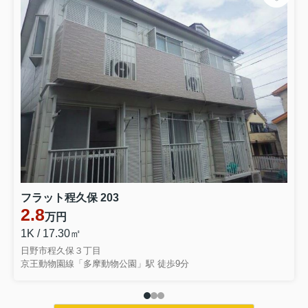
フラット程久保 203
2.8
万円
1K / 17.30㎡
日野市程久保３丁目
京王動物園線「多摩動物公園」駅 徒歩9分