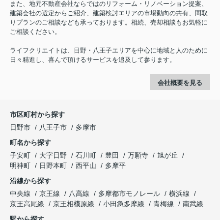
また、地元不動産会社ならではのリフォーム・リノベーション提案、
建築会社の選定からご紹介、建築検討エリアの市場動向の共有、間取
りプランのご相談なども承っております。相続、売却相談もお気軽に
ご相談ください。
ライフクリエイトは、日野・八王子エリアを中心に地域と人のために
日々精進し、喜んで頂けるサービスを追及して参ります。
会社概要を見る
市区町村から探す
日野市
八王子市
多摩市
町名から探す
子安町
大字日野
石川町
豊田
万願寺
旭が丘
明神町
日野本町
西平山
多摩平
沿線から探す
中央線
京王線
八高線
多摩都市モノレール
横浜線
京王高尾線
京王相模原線
小田急多摩線
青梅線
南武線
駅から探す